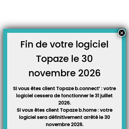
Skip
JOURNAL TOPAZE
to
-
Accueil
demi-clé
content
Comment faire une facture en mode FSE désynchronisée ?
Principe : Pour les praticiens travaillant à plusieurs, le lecteur de carte est
×
capable de charger en plus de ses propres factures, les factures d’une
collègue qui a oublié de les sécuriser lors de sa dernière visite chez le
Fin de votre logiciel
patient et qui vous demande de le faire à l’aide de votre…
Topaze le 30
novembre 2026
Si vous êtes client Topaze b.connect’ : votre
logiciel cessera de fonctionner le 31 juillet
2026.
Si vous êtes client Topaze b.home : votre
Catégories
logiciel sera définitivement arrêté le 30
novembre 2026.