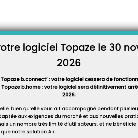
 préalable (DAP) ?
re à remplir et à remettre au
 patient pour certains type de
à remettre afin d’être
votre logiciel Topaze le 30 
fectuez à vos patients. Ce
C
llement à l’aide du…
2026
Cat
 Topaze b.connect’ : votre logiciel cessera de fonctionner
t Topaze b.home : votre logiciel sera définitivement ar
2026.
elle, bien qu’elle vous ait accompagné pendant plusieu
daptée aux exigences du marché et aux nouvelles pratiq
s un nombre très limité d’utilisateurs, et ne bénéfici
que notre solution Air.