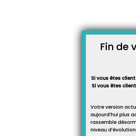
Skip
JOURNAL TOPAZE
to
-
Accueil
DEP
content
Comment éditer l’accord
Principe : La DAP est un formulai
médecin conseil de la caisse du
soins. C’est un des justificatifs 
Fin de 
remboursé des actes que vous ef
document se remplit soit manue
Si vous êtes client
Si vous êtes clien
Votre version actu
aujourd’hui plus a
rassemble désormai
niveau d’évolution 