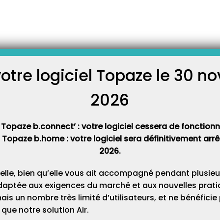
détection du lecteur.
plus de lire une carte vitale,
nsmettre. Il faut donc
opaze pour l’utiliser de
votre logiciel Topaze le 30 
r branché à votre ordinateur
C
t l’ouverture de TOPAZE sinon
2026
Cat
s d’un problème de
 Topaze b.connect’ : votre logiciel cessera de fonctionner
t Topaze b.home : votre logiciel sera définitivement ar
us détecté à l’ouverture de
 de carte vitale et de module
2026.
 que le lecteur ne répond pas.
s : 1 – Vérifier tout d’abord
elle, bien qu’elle vous ait accompagné pendant plusieu
daptée aux exigences du marché et aux nouvelles pratiq
s un nombre très limité d’utilisateurs, et ne bénéfici
que notre solution Air.