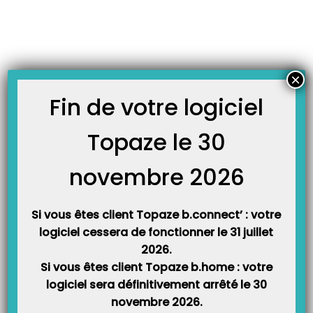
Skip
JOURNAL TOPAZE
to
-
Accueil
km
content
Comment facturer l’indémnité kilométrique ?
Principe : En plus du forfait de déplacement (IFD) il est possible de facturer
×
une indemnité kilométrique représentant le nombre aller + retour entre le
domicile du patient et le 1er cabinet le plus proche du patient. Méthode :
Fin de votre logiciel
Dans topaze, pour que cette indemnité kilométrique soi prise en compte,…
Topaze le 30
novembre 2026
Si vous êtes client Topaze b.connect’ : votre
logiciel cessera de fonctionner le 31 juillet
2026.
Si vous êtes client Topaze b.home : votre
Catégories
logiciel sera définitivement arrêté le 30
novembre 2026.