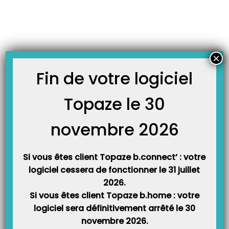
Skip
JOURNAL TOPAZE
to
-
Accueil
prise en charge
content
Comment fonctionne le tiers payant de l’ordonnance?
Principe: Les différents choix de tiers payant dans l’ordonnance déterminent
×
les sommes à réclamer au patient lors de la facturation. Pas de tiers payant:
Le fait d’inscrire pas de Tiers Payant dans l’ordonnance signifie que le
Fin de votre logiciel
patient doit s’acquitter de la totalité de la facture, afin que le ou les
organismes…
Topaze le 30
novembre 2026
Si vous êtes client Topaze b.connect’ : votre
logiciel cessera de fonctionner le 31 juillet
2026.
Si vous êtes client Topaze b.home : votre
logiciel sera définitivement arrêté le 30
Catégories
novembre 2026.