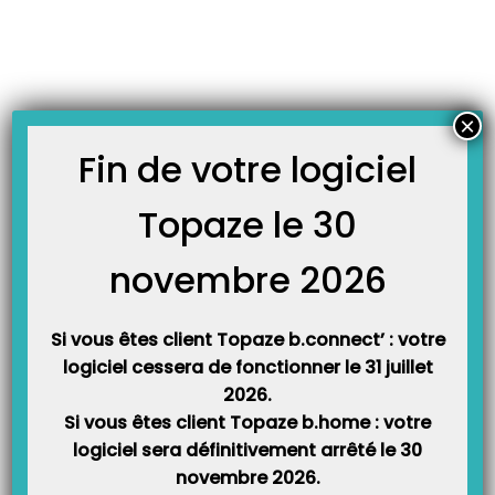
Skip
JOURNAL TOPAZE
to
-
Accueil
rapide
content
Guide de prise en main rapide du logiciel Topaze.
Ce guide d’utilisateur permet d’apprendre les bases du fonctionnement de
×
Topaze Télévitale en une 15aines de pages seulement. Il vous servira
également de suivi lors de vos rendez-vous de formation téléphonique que
Fin de votre logiciel
vous pouvez utiliser comme support papier afin d’y rajouter vos notes
personnelles. Guide de prise en main…
Topaze le 30
novembre 2026
Si vous êtes client Topaze b.connect’ : votre
logiciel cessera de fonctionner le 31 juillet
2026.
Si vous êtes client Topaze b.home : votre
logiciel sera définitivement arrêté le 30
Catégories
novembre 2026.