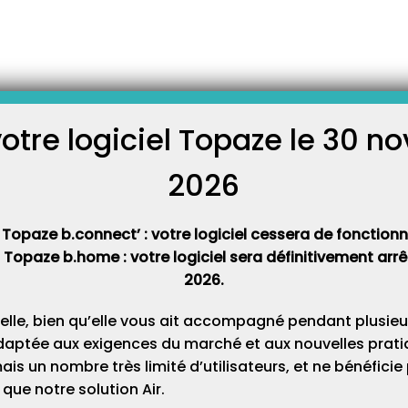
ereau récapitulatif ?
ier des charges SESAM Vitale
ermet dorénavant d’éditer et
tulatif mensuel de vos
votre logiciel Topaze le 30 
nouveau bordereau est
C
ctures & télétrans » onglet
ordereau Récap ». Légendes :
2026
Cat
 Topaze b.connect’ : votre logiciel cessera de fonctionner
t Topaze b.home : votre logiciel sera définitivement ar
2026.
elle, bien qu’elle vous ait accompagné pendant plusieu
daptée aux exigences du marché et aux nouvelles pratiq
s un nombre très limité d’utilisateurs, et ne bénéfici
que notre solution Air.