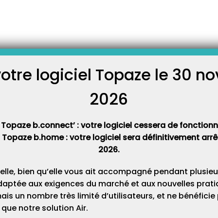
rs NOEMIE !
es factures en tiers payant,
rejet de la facture. Lorsque
ée, il va créer une recette
votre logiciel Topaze le 30 
 montant affiché dans le
C
cette option est activée dans
2026
Cat
tte ?
 Topaze b.connect’ : votre logiciel cessera de fonctionner
 d’enregistrement de recettes.
t Topaze b.home : votre logiciel sera définitivement ar
 virements. Une recette
gistrer au niveau de la
2026.
e « Recettes encaissées… »
 recette pour l’orienter dans
cette de la déclaration
elle, bien qu’elle vous ait accompagné pendant plusieu
daptée aux exigences du marché et aux nouvelles pratiq
s un nombre très limité d’utilisateurs, et ne bénéfici
que notre solution Air.