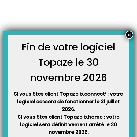
Skip
JOURNAL TOPAZE
to
-
Accueil
scm
content
La Fiche Cabinet : Choix de l’exercice
La Fiche Cabinet est enregistrée par défaut sans condition d’exercice. Accès
×
: Univers « Fichiers » onglet « Praticiens » sous onglet « Cabinets » Vous
pouvez définir l’exercice de votre cabinet sur 3 choix possible : SCM (Société
Fin de votre logiciel
Civile de Moyens) SCP (Société Civile Professionnelle) SDF (Société De Fait)
Fonctionnement de la SCM :…
Topaze le 30
novembre 2026
Si vous êtes client Topaze b.connect’ : votre
logiciel cessera de fonctionner le 31 juillet
2026.
Si vous êtes client Topaze b.home : votre
logiciel sera définitivement arrêté le 30
Catégories
novembre 2026.