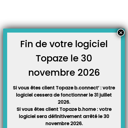
Skip
JOURNAL TOPAZE
to
-
Accueil
tuto
content
À LA UNE
×
Fin de votre logiciel
Topaze le 30
Télétransmission : erreur lors de l’envoi du message (-17)
UNIQUEMENT avec Orange/Wanadoo
novembre 2026
Depuis quelques jours, les serveurs de Wanadoo Santé (Orange) rencontrent
quelques perturbations. En insistant plus tard la télétransmission, cela doit
revenir à la normale. Si vous avez une impératif de télétransmission, vous
pouvez changer manuellement le serveur smtp (serveur d’envoi) à partir du
logiciel en saisissant : smtp.orange.fr Selon la…
Si vous êtes client Topaze b.connect’ : votre
logiciel cessera de fonctionner le 31 juillet
2026.
Si vous êtes client Topaze b.home : votre
logiciel sera définitivement arrêté le 30
novembre 2026.