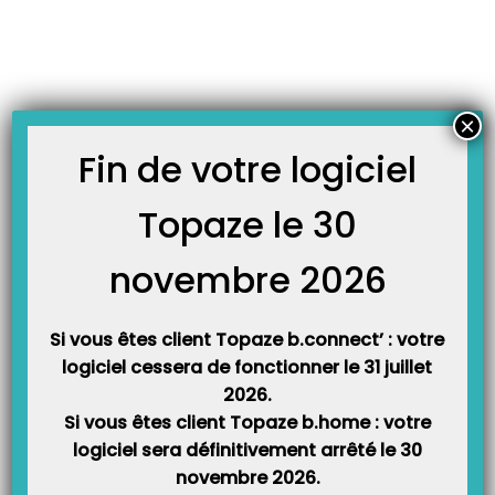
Skip
JOURNAL TOPAZE
to
-
Accueil
UAC
content
Comment désactiver l’UAC de Windows ?
Principe : Le contrôle des comptes utilisateurs ( UAC) est une fonction de
×
Windows qui a fait son apparition depuis Windows Vista. Elle a pour but de
contrôler l’installation et l’administration de l’ordinateur en demandant une
Fin de votre logiciel
validation de l’utilisateur; ce qui se traduit par un nombre important de
messages d’alertes,…
Topaze le 30
novembre 2026
Si vous êtes client Topaze b.connect’ : votre
logiciel cessera de fonctionner le 31 juillet
2026.
Si vous êtes client Topaze b.home : votre
logiciel sera définitivement arrêté le 30
Catégories
novembre 2026.