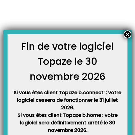
Skip
JOURNAL TOPAZE
to
-
Accueil
Vital’Act 3s
content
Saisie d’un acte isolé avec lecteur XIRING Vital’Act 3S.
Principe : Effectuer un acte isolé à domicile avec le lecteur Vital Act 3S?
×
Découvrez ci-dessous la marche à suivre pour effectuer votre acte isolé à
domicile. Le point vert affiché sur les écrans signifie que vous pouvez
Fin de votre logiciel
appuyer sur la touche « Val » ou la flèche verte de droite du lecteur.…
Topaze le 30
novembre 2026
Si vous êtes client Topaze b.connect’ : votre
logiciel cessera de fonctionner le 31 juillet
2026.
Si vous êtes client Topaze b.home : votre
Catégories
logiciel sera définitivement arrêté le 30
novembre 2026.