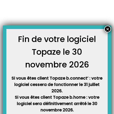
Skip
JOURNAL TOPAZE
to
-
Accueil
Windows
content
Comment désactiver l’UAC de Windows ?
Principe : Le contrôle des comptes utilisateurs ( UAC) est une fonction de
×
Windows qui a fait son apparition depuis Windows Vista. Elle a pour but de
contrôler l’installation et l’administration de l’ordinateur en demandant une
Fin de votre logiciel
validation de l’utilisateur; ce qui se traduit par un nombre important de
messages d’alertes,…
Topaze le 30
novembre 2026
Si vous êtes client Topaze b.connect’ : votre
logiciel cessera de fonctionner le 31 juillet
2026.
Si vous êtes client Topaze b.home : votre
logiciel sera définitivement arrêté le 30
Catégories
novembre 2026.