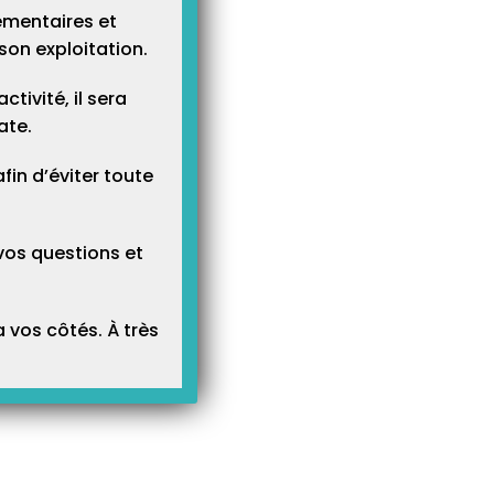
ementaires et
son exploitation.
tivité, il sera
ate.
n d’éviter toute
vos questions et
 vos côtés. À très