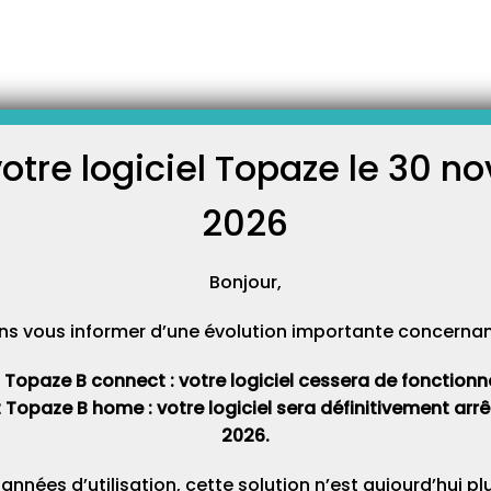
ivirus ?
smission qu’échangent Topaze
iennent des pièces jointes
idérées comme suspectes et
votre logiciel Topaze le 30 
anti-spam lors de l’envoi des
C
de paramétrer correctement
i-spam qui sécurise votre
2026
Cat
Bonjour,
ns vous informer d’une évolution importante concernant 
t Topaze B connect : votre logiciel cessera de fonctionner 
t Topaze B home : votre logiciel sera définitivement ar
2026.
 années d’utilisation, cette solution n’est aujourd’hui p