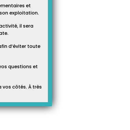
ementaires et
son exploitation.
tivité, il sera
ate.
n d’éviter toute
vos questions et
 vos côtés. À très