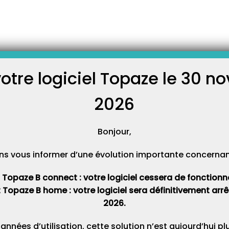
 diverse en
ation diverse appelée « OD » a
e passer une somme d’un poste
votre logiciel Topaze le 30 
C
table). Les « OD » ont
nt : – Etre des opérations de
urs de saisie ou imputation. –
2026
Cat
Bonjour,
ns vous informer d’une évolution importante concernant 
t Topaze B connect : votre logiciel cessera de fonctionner 
t Topaze B home : votre logiciel sera définitivement ar
2026.
 années d’utilisation, cette solution n’est aujourd’hui p