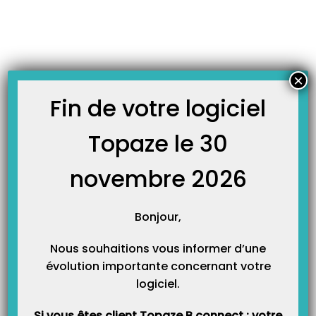
Skip
JOURNAL TOPAZE
to
-
Accueil
kap&go
content
Notice d’utilisation Kap&Go
Accéder à la notice d’utilisation en cliquant sur le lien suivant : Manuel
×
d’utilisation Kap&Go
Fin de votre logiciel
Topaze le 30
novembre 2026
Bonjour,
Nous souhaitions vous informer d’une
Catégories
évolution importante concernant votre
logiciel.
Catégories
Si vous êtes client Topaze B connect : votre