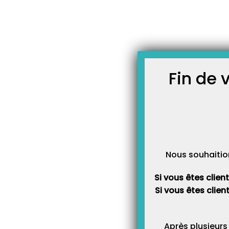
Skip
JOURNAL TOPAZE
to
-
Accueil
la Poste
content
À LA UNE
Fin de 
Nous souhaitio
Si vous êtes clien
Si vous êtes clien
Après plusieurs