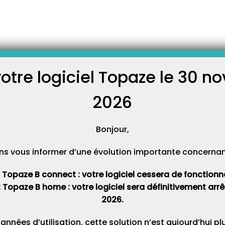
Paramétrer la BAL la Poste
Suite à un changement réalisé par la Poste du côté de leurs
boîtes aux lettres, il faut changer un paramétrage du côté de
Topaze. Dans ce guide, nous vous montrons comment faire.
votre logiciel Topaze le 30 
Mais avant de vous lancer, nous tenons à rappeler que
C
Topaze ne saurait être tenu responsable d’éventuels
dysfonctionnement…
2026
Cat
Bonjour,
ns vous informer d’une évolution importante concernant 
t Topaze B connect : votre logiciel cessera de fonctionner 
t Topaze B home : votre logiciel sera définitivement ar
2026.
 années d’utilisation, cette solution n’est aujourd’hui p