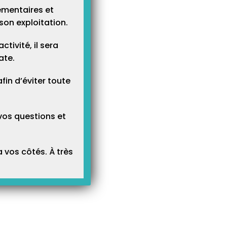
ementaires et
son exploitation.
tivité, il sera
ate.
n d’éviter toute
vos questions et
 vos côtés. À très