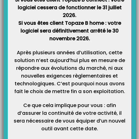
logiciel cessera de fonctionner le 31 juillet
2026.
Mandat SEPA : 85% des utilisateurs de TOPAZE ont déjà fait
le choix du prélèvement automatique SEPA. Alors pourquoi
Si vous êtes client Topaze B home : votre
pas vous ?
logiciel sera définitivement arrêté le 30
Vous avez été plus de 85% à choisir l’option gratuite « prélèvement SEPA »
novembre 2026.
que nous avons déployé pour vous permettre de régler plus rapidement les
mensualités de votre logiciel. Pour ceux qui n’ont pas encore pris le temps
d’effectuer la démarche, rien de plus facile. C’est un service…
Après plusieurs années d’utilisation, cette
solution n’est aujourd’hui plus en mesure de
répondre aux évolutions du marché, ni aux
nouvelles exigences règlementaires et
technologiques. C’est pourquoi nous avons
fait le choix de mettre fin a son exploitation.
Ce que cela implique pour vous : afin
d’assurer la continuité de votre activité, il
sera nécessaire de vous équiper d’un nouvel
Catégories
outil avant cette date.