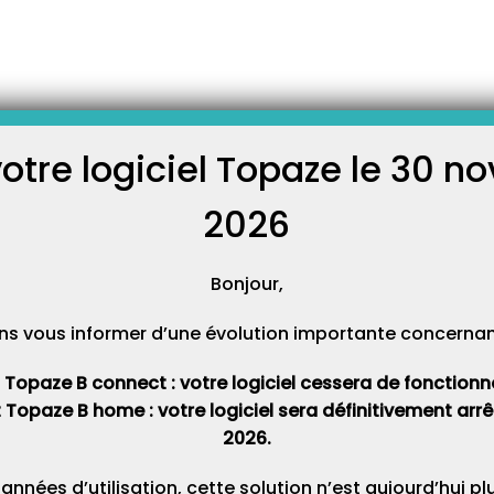
se
érentes cotisations
article « Comment enregistrer
l’URSAFF? » qu’une opération
votre logiciel Topaze le 30 
C
pouvons aussi la réaliser pour
FP (Congé de formation
régionale des professionnels
2026
créer : Pour les…
Cat
Bonjour,
 diverse en
ns vous informer d’une évolution importante concernant 
ation diverse appelée « OD » a
e passer une somme d’un poste
table). Les « OD » ont
t Topaze B connect : votre logiciel cessera de fonctionner 
nt : – Etre des opérations de
urs de saisie ou imputation. –
t Topaze B home : votre logiciel sera définitivement ar
2026.
 années d’utilisation, cette solution n’est aujourd’hui p
CSG calculée par