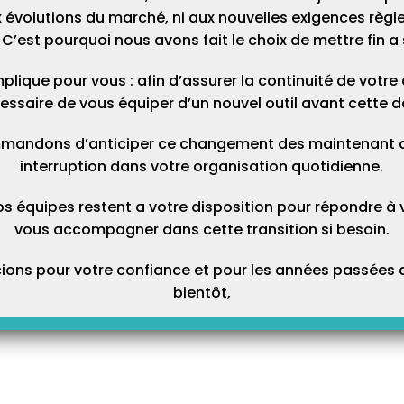
 évolutions du marché, ni aux nouvelles exigences règl
’URSSAF que vous recevez
C’est pourquoi nous avons fait le choix de mettre fin a 
tible et non déductible de la
et l’enregistrement de la
 Total, mais il faut pour que
plique pour vous : afin d’assurer la continuité de votre ac
r en sortant la CSG des
essaire de vous équiper d’un nouvel outil avant cette d
mandons d’anticiper ce changement des maintenant afi
interruption dans votre organisation quotidienne.
os équipes restent a votre disposition pour répondre à 
vous accompagner dans cette transition si besoin.
ons pour votre confiance et pour les années passées a
bientôt,