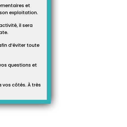
ementaires et
son exploitation.
tivité, il sera
ate.
n d’éviter toute
vos questions et
 vos côtés. À très