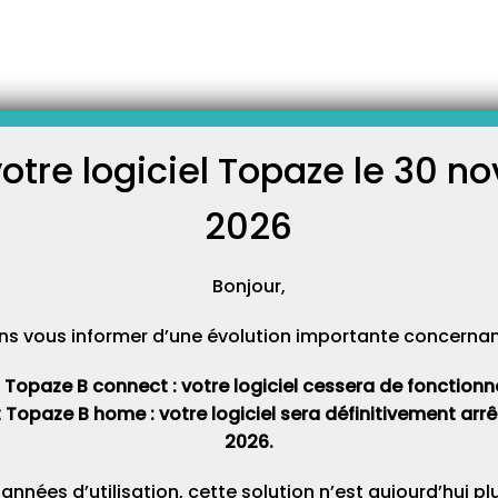
contrer sur
ut arriver que la
loque ou que votre mot de
votre logiciel Topaze le 30 
C
i ce qu’il faut effectuer pour
ynchronisation Si elle tourne
upération des patients » ou
2026
ou…
Cat
Bonjour,
ns vous informer d’une évolution importante concernant 
t Topaze B connect : votre logiciel cessera de fonctionner 
t Topaze B home : votre logiciel sera définitivement ar
2026.
 années d’utilisation, cette solution n’est aujourd’hui p