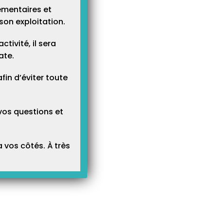
ementaires et
son exploitation.
tivité, il sera
ate.
n d’éviter toute
vos questions et
 vos côtés. À très