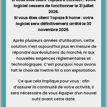
logiciel cessera de fonctionner le 31 juillet
Méthode :
2026.
1- Paramétrage de la télétransmission avec une
BAL
Wanadoo
Si vous êtes client Topaze B home : votre
Santé :
logiciel sera définitivement arrêté le 30
Etape 1
: Paramétrer la télétransmission
novembre 2026.
– Dans Univers Paramétrage > Télétransmission.
Après plusieurs années d’utilisation, cette
solution n’est aujourd’hui plus en mesure de
– Renseignez les paramètres de télétransmission de Wanadoo Santé,
répondre aux évolutions du marché, ni aux
puis validez.
nouvelles exigences règlementaires et
technologiques. C’est pourquoi nous avons
fait le choix de mettre fin a son exploitation.
Ce que cela implique pour vous : afin
d’assurer la continuité de votre activité, il
sera nécessaire de vous équiper d’un nouvel
outil avant cette date.
Etape 2
: Paramétrer la
BAL
de télétransmission