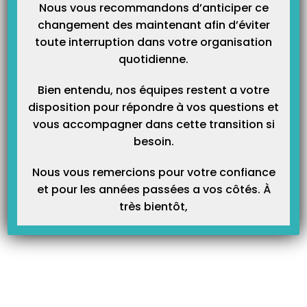
Nous vous recommandons d’anticiper ce
changement des maintenant afin d’éviter
– Dans Univers Fichiers > onglet et sous-onglet « Praticiens ».
toute interruption dans votre organisation
– Une fois sur la liste des praticiens, faites un double clic sur le nom du
quotidienne.
praticien concerné, pour ouvrir sa fiche.
Bien entendu, nos équipes restent a votre
– Cliquez ensuite sur le bouton RSS (situé en bas à gauche).
En
disposition pour répondre à vos questions et
version 9.3.2
vous devez cliquer sur l’onglet «
BAL Teletrans
»
vous accompagner dans cette transition si
besoin.
Nous vous remercions pour votre confiance
et pour les années passées a vos côtés. À
très bientôt,