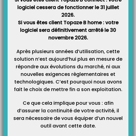
Les modèles
logiciel cessera de fonctionner le 31 juillet
2026.
Cette vidéo vous explique le fonctionnement de la création de modèles de
courrier à utiliser par le dossier médical de chaque patient. Vous pouvez
Si vous êtes client Topaze B home : votre
également trouver cette formation dans le manuel du guide utilisateur de
logiciel sera définitivement arrêté le 30
Topaze Maestro.
novembre 2026.
Après plusieurs années d’utilisation, cette
solution n’est aujourd’hui plus en mesure de
répondre aux évolutions du marché, ni aux
nouvelles exigences règlementaires et
technologiques. C’est pourquoi nous avons
fait le choix de mettre fin a son exploitation.
Ce que cela implique pour vous : afin
Catégories
d’assurer la continuité de votre activité, il
sera nécessaire de vous équiper d’un nouvel
Catégories
outil avant cette date.