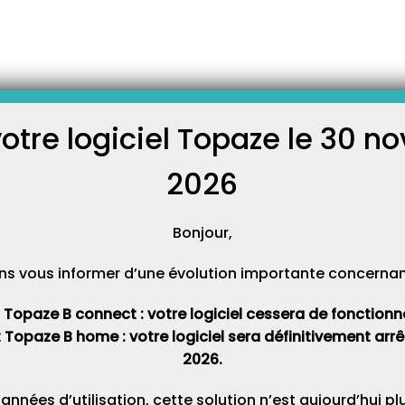
site ou Visite anticipée
 de facturer AVANT d’aller voir
ransporter la facture chez le
votre logiciel Topaze le 30 
C
 de la sécuriser avec sa Carte
 permet dans un premier temps
2026
Cat
Bonjour,
ns vous informer d’une évolution importante concernant 
t Topaze B connect : votre logiciel cessera de fonctionner 
t Topaze B home : votre logiciel sera définitivement ar
2026.
 années d’utilisation, cette solution n’est aujourd’hui p