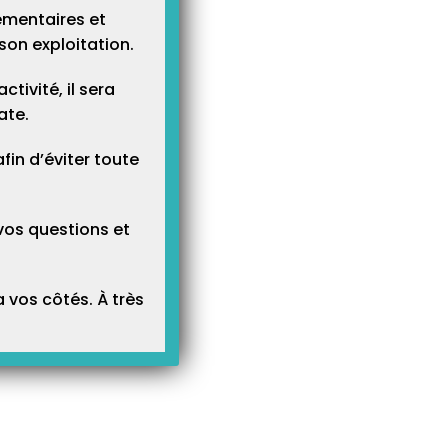
ementaires et
son exploitation.
tivité, il sera
ate.
n d’éviter toute
vos questions et
 vos côtés. À très