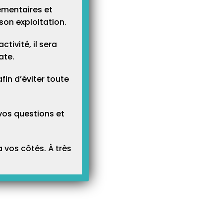
ementaires et
son exploitation.
tivité, il sera
ate.
n d’éviter toute
vos questions et
 vos côtés. À très