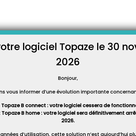
de l’exercice
e par défaut sans condition
hiers » onglet « Praticiens »
uvez définir l’exercice de
votre logiciel Topaze le 30 
e : SCM (Société Civile de
C
fessionnelle) SDF (Société De
 :…
2026
Cat
Bonjour,
ns vous informer d’une évolution importante concernant 
t Topaze B connect : votre logiciel cessera de fonctionner 
t Topaze B home : votre logiciel sera définitivement ar
2026.
 années d’utilisation, cette solution n’est aujourd’hui p