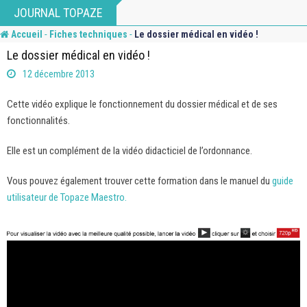
Skip
JOURNAL TOPAZE
to
-
-
Accueil
Fiches techniques
Le dossier médical en vidéo !
content
Le dossier médical en vidéo !
12 décembre 2013
Cette vidéo explique le fonctionnement du dossier médical et de ses
fonctionnalités.
Elle est un complément de la vidéo didacticiel de l’ordonnance.
Vous pouvez également trouver cette formation dans le manuel du
guide
utilisateur de Topaze Maestro.