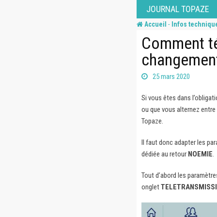
Skip
JOURNAL TOPAZE
to
-
Accueil
Infos techniqu
content
Comment té
changement 
25 mars 2020
Si vous êtes dans l’obligat
ou que vous alternez entre 
Topaze.
Il faut donc adapter les pa
dédiée au retour
NOEMIE
.
Tout d’abord les paramètre
onglet
TELETRANSMISS