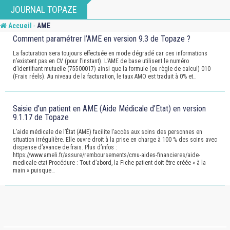
Skip
JOURNAL TOPAZE
to
-
Accueil
AME
content
Comment paramétrer l’AME en version 9.3 de Topaze ?
La facturation sera toujours effectuée en mode dégradé car ces informations
n’existent pas en CV (pour l’instant). L’AME de base utilisent le numéro
d’identifiant mutuelle (75500017) ainsi que la formule (ou règle de calcul) 010
(Frais réels). Au niveau de la facturation, le taux AMO est traduit à 0% et…
Saisie d’un patient en AME (Aide Médicale d’Etat) en version
9.1.17 de Topaze
L’aide médicale de l’État (AME) facilite l’accès aux soins des personnes en
situation irrégulière. Elle ouvre droit à la prise en charge à 100 % des soins avec
dispense d’avance de frais. Plus d’infos :
https://www.ameli.fr/assure/remboursements/cmu-aides-financieres/aide-
medicale-etat Procédure : Tout d’abord, la Fiche patient doit être créée « à la
main » puisque…