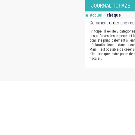
Skip
JOURNAL TOPAZE
to
-
Accueil
chèque
content
Comment créer une rec
Principe : Il existe 3 catégori
Les chèques, les espèces et l
consiste principalement à l’en
déclaration fiscale dans la c
Mais il est possible de créer u
n’importe quel autre poste de 
fiscale.…