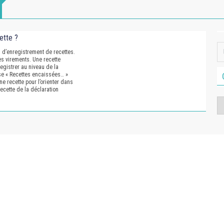
ette ?
es d’enregistrement de recettes.
es virements. Une recette
registrer au niveau de la
ase « Recettes encaissées… »
ne recette pour l’orienter dans
recette de la déclaration
Ca