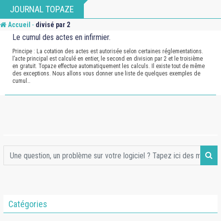
Skip
JOURNAL TOPAZE
to
-
Accueil
divisé par 2
content
Le cumul des actes en infirmier.
Principe : La cotation des actes est autorisée selon certaines réglementations.
l’acte principal est calculé en entier, le second en division par 2 et le troisième
en gratuit. Topaze effectue automatiquement les calculs. Il existe tout de même
des exceptions. Nous allons vous donner une liste de quelques exemples de
cumul…
Catégories