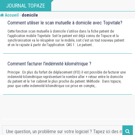
Skip
JOURNAL TOPAZE
to
-
Accueil
domicile
content
Comment utiliser le scan mutuelle à domicile avec Topvitale?
Cette fonction scan mutuelle à domicile s’utilise dans la fiche patient de
l’application mobile Topvitale. Soit le patient est déjà connu de Topaze et la
synchronisation va le récupérer sur le mobile, soit c’est un tout nouveau patient
et on le rajoute à partir de l’application. CAS 1 : Le patient…
Comment facturer l’indémnité kilométrique ?
Principe : En plus du forfait de déplacement (IFD) il est possible de facturer une
indemnité kilométrique représentant le nombre aller + retour entre le domicile
du patient et le 1er cabinet le plus proche du patient. Méthode : Dans topaze,
pour que cette indemnité kilométrique soi prise en compte,…