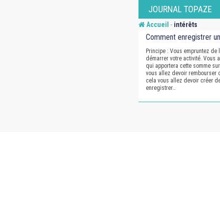
Skip
JOURNAL TOPAZE
to
-
Accueil
intérêts
content
Comment enregistrer un
Principe : Vous empruntez de l
démarrer votre activité. Vous a
qui apportera cette somme sur
vous allez devoir rembourser c
cela vous allez devoir créer 
enregistrer…