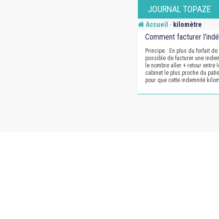
Skip
JOURNAL TOPAZE
to
-
Accueil
kilomètre
content
Comment facturer l’indé
Principe : En plus du forfait d
possible de facturer une indem
le nombre aller + retour entre l
cabinet le plus proche du pati
pour que cette indemnité kilo