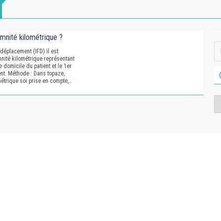
mnité kilométrique ?
e déplacement (IFD) il est
nité kilométrique représentant
e domicile du patient et le 1er
ent. Méthode : Dans topaze,
métrique soi prise en compte,…
Ca