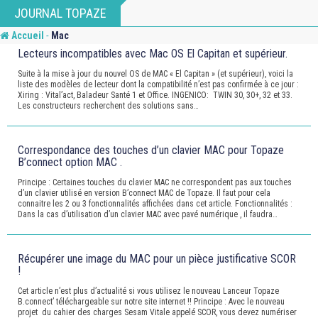
JOURNAL TOPAZE
-
Accueil
Mac
Lecteurs incompatibles avec Mac OS El Capitan et supérieur.
Suite à la mise à jour du nouvel OS de MAC « El Capitan » (et supérieur), voici la
liste des modèles de lecteur dont la compatibilité n’est pas confirmée à ce jour :
Xiring : Vital’act, Baladeur Santé 1 et Office. INGENICO: TWIN 30, 30+, 32 et 33.
Les constructeurs recherchent des solutions sans…
Correspondance des touches d’un clavier MAC pour Topaze
B’connect option MAC .
Principe : Certaines touches du clavier MAC ne correspondent pas aux touches
d’un clavier utilisé en version B’connect MAC de Topaze. Il faut pour cela
connaitre les 2 ou 3 fonctionnalités affichées dans cet article. Fonctionnalités :
Dans la cas d’utilisation d’un clavier MAC avec pavé numérique , il faudra…
Récupérer une image du MAC pour un pièce justificative SCOR
!
Cet article n’est plus d’actualité si vous utilisez le nouveau Lanceur Topaze
B.connect’ téléchargeable sur notre site internet !! Principe : Avec le nouveau
projet du cahier des charges Sesam Vitale appelé SCOR, vous devez numériser