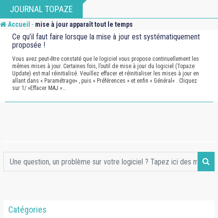
Skip
JOURNAL TOPAZE
to
-
Accueil
mise à jour apparaît tout le temps
content
Ce qu’il faut faire lorsque la mise à jour est systématiquement
proposée !
Vous avez peut-être constaté que le logiciel vous propose continuellement les
mêmes mises à jour. Certaines fois, l’outil de mise à jour du logiciel (Topaze
Update) est mal réinitialisé. Veuillez effacer et réinitialiser les mises à jour en
allant dans « Paramétrage« , puis « Préférences » et enfin « Général« . Cliquez
sur 1/ »Effacer MAJ »…
Catégories