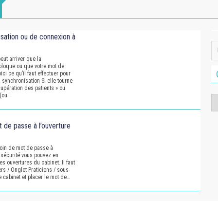
sation ou de connexion à
peut arriver que la
bloque ou que votre mot de
ci ce qu’il faut effectuer pour
 synchronisation Si elle tourne
cupération des patients » ou
 (ou…
Ca
de passe à l’ouverture
soin de mot de passe à
e sécurité vous pouvez en
es ouvertures du cabinet. Il faut
rs / Onglet Praticiens / sous-
he cabinet et placer le mot de…