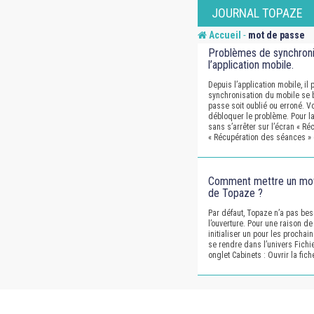
Skip
JOURNAL TOPAZE
to
-
Accueil
mot de passe
content
Problèmes de synchroni
l’application mobile.
Depuis l’application mobile, il 
synchronisation du mobile se 
passe soit oublié ou erroné. Voi
débloquer le problème. Pour la
sans s’arrêter sur l’écran « Ré
« Récupération des séances »
Comment mettre un mot 
de Topaze ?
Par défaut, Topaze n’a pas be
l’ouverture. Pour une raison d
initialiser un pour les prochain
se rendre dans l’univers Fichie
onglet Cabinets : Ouvrir la fic