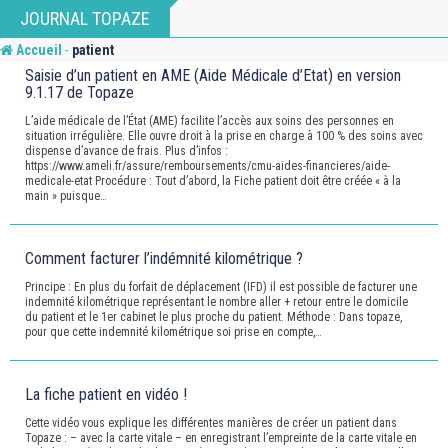
Skip
JOURNAL TOPAZE
to
-
Accueil
patient
content
Saisie d’un patient en AME (Aide Médicale d’Etat) en version
9.1.17 de Topaze
L’aide médicale de l’État (AME) facilite l’accès aux soins des personnes en
situation irrégulière. Elle ouvre droit à la prise en charge à 100 % des soins avec
dispense d’avance de frais. Plus d’infos :
https://www.ameli.fr/assure/remboursements/cmu-aides-financieres/aide-
medicale-etat Procédure : Tout d’abord, la Fiche patient doit être créée « à la
main » puisque…
Comment facturer l’indémnité kilométrique ?
Principe : En plus du forfait de déplacement (IFD) il est possible de facturer une
indemnité kilométrique représentant le nombre aller + retour entre le domicile
du patient et le 1er cabinet le plus proche du patient. Méthode : Dans topaze,
pour que cette indemnité kilométrique soi prise en compte,…
La fiche patient en vidéo !
Cette vidéo vous explique les différentes manières de créer un patient dans
Topaze : – avec la carte vitale – en enregistrant l’empreinte de la carte vitale en