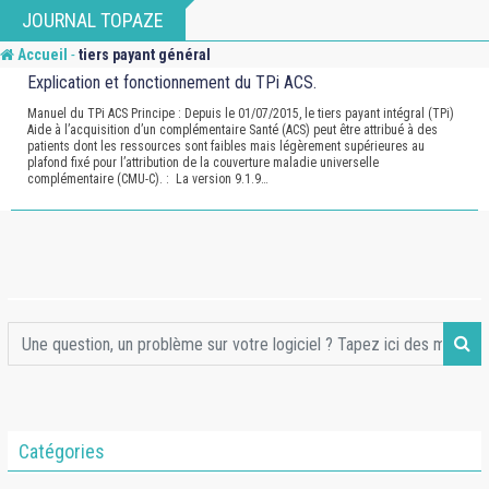
Skip
JOURNAL TOPAZE
to
-
Accueil
tiers payant général
content
Explication et fonctionnement du TPi ACS.
Manuel du TPi ACS Principe : Depuis le 01/07/2015, le tiers payant intégral (TPi)
Aide à l’acquisition d’un complémentaire Santé (ACS) peut être attribué à des
patients dont les ressources sont faibles mais légèrement supérieures au
plafond fixé pour l’attribution de la couverture maladie universelle
complémentaire (CMU-C). : La version 9.1.9…
Catégories