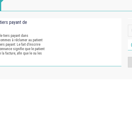
tiers payant de
de tiers payant dans
sommes à réclamer au patient
ers payant: Le fait d’inscrire
onnance signifie que le patient
e la facture, afin que le ou les
Ca