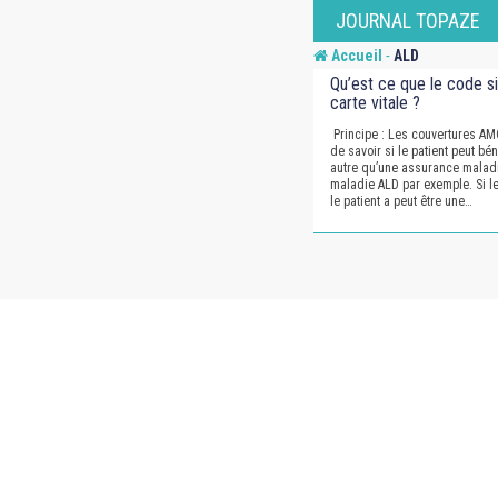
Skip
JOURNAL TOPAZE
to
-
Accueil
ALD
content
Qu’est ce que le code si
carte vitale ?
Principe : Les couvertures AMO
de savoir si le patient peut bé
autre qu’une assurance maladi
maladie ALD par exemple. Si les
le patient a peut être une…