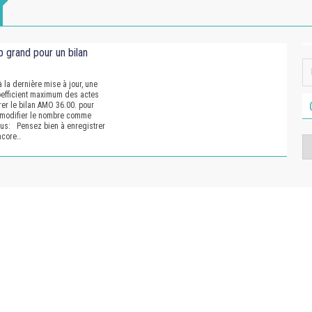
p grand pour un bilan
 la dernière mise à jour, une
 coefficient maximum des actes
r le bilan AMO 36.00. pour
z modifier le nombre comme
us: Pensez bien à enregistrer
encore…
Ca