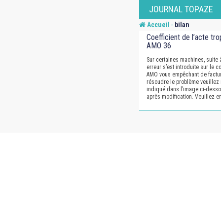
Skip
JOURNAL TOPAZE
to
-
Accueil
bilan
content
Coefficient de l’acte tro
AMO 36
Sur certaines machines, suite à
erreur s’est introduite sur le
AMO vous empêchant de facture
résoudre le problème veuille
indiqué dans l’image ci-desso
après modification. Veuillez 