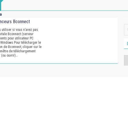
mo
anceurs Bconnect
s utiliser si vous n’avez pas
évitale Bconnect (serveur
ents pour utilisateur PC
Windows Pour télécharger le
ion de Bconnect, cliquer sur le
fenêtre de téléchargement
r (ou ouvrir)…
Ca