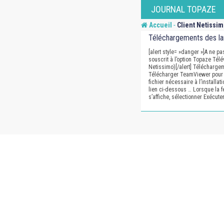
Skip
JOURNAL TOPAZE
to
-
Accueil
Client Netissi
content
Téléchargements des l
[alert style= »danger »]A ne pa
souscrit à l’option Topaze Tél
Netissimo)[/alert] Téléchargem
Télécharger TeamViewer pour 
fichier nécessaire à l’installat
lien ci-dessous … Lorsque la 
s’affiche, sélectionner Exécute