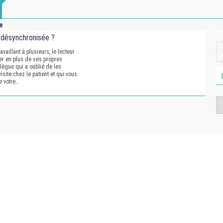
e
 désynchronisée ?
availlant à plusieurs, le lecteur
er en plus de ses propres
llègue qui a oublié de les
isite chez le patient et qui vous
e votre…
Ca