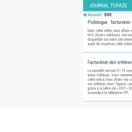
Skip
JOURNAL TOPAZE
to
-
Accueil
DVO
content
Podologue : facturation
Dans cette vidéo, nous allons 
DVO (Divers orthèses). Une noti
disponible sur notre site intern
avant de visualiser cette vidé
Facturation des orthèse
La nouvelle version 9.1.13 vou
actes Orthèses. Voici commen
cette notice, nous allons voir
vos orthèses dans Topaze. Les
grâce à la lettre clé « DVO » (
associée à la référence LPP…