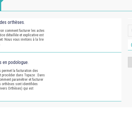
 des orthèses.
voir comment facturer les actes
ce détaillée et explicative est
et. Nous vous invitons à la lire
o.
Ca
s en podologue.
s permet la facturation des
t procéder dans Topaze : Dans
 comment paramétrer et facturer
 orthèses sont identifiées
Divers Orthèses) qui est