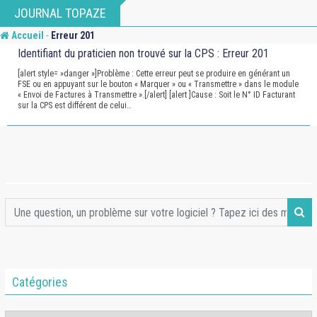
Skip
JOURNAL TOPAZE
to
-
Accueil
Erreur 201
content
Identifiant du praticien non trouvé sur la CPS : Erreur 201
[alert style= »danger »]Problème : Cette erreur peut se produire en générant un
FSE ou en appuyant sur le bouton « Marquer » ou « Transmettre » dans le module
« Envoi de Factures à Transmettre ».[/alert] [alert ]Cause : Soit le N° ID Facturant
sur la CPS est différent de celui…
Catégories