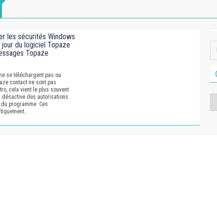
r les sécurités Windows
 jour du logiciel Topaze
messages Topaze
 ne se téléchargent pas ou
ze contact ne sont pas
ro, cela vient le plus souvent
 désactive des autorisations
Ca
ns du programme. Ces
matiquement…