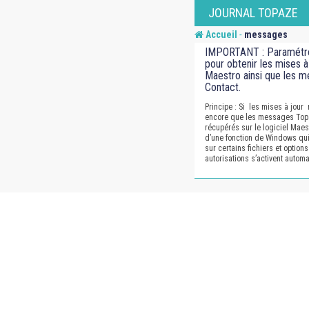
Skip
JOURNAL TOPAZE
to
-
Accueil
messages
content
IMPORTANT : Paramétre
pour obtenir les mises à
Maestro ainsi que les 
Contact.
Principe : Si les mises à jour
encore que les messages Topa
récupérés sur le logiciel Maest
d’une fonction de Windows qui
sur certains fichiers et optio
autorisations s’activent auto