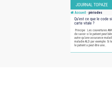
Skip
JOURNAL TOPAZE
to
-
Accueil
pèriodes
content
Qu’est ce que le code si
carte vitale ?
Principe : Les couvertures AMO
de savoir si le patient peut bé
autre qu’une assurance maladi
maladie ALD par exemple. Si les
le patient a peut être une…