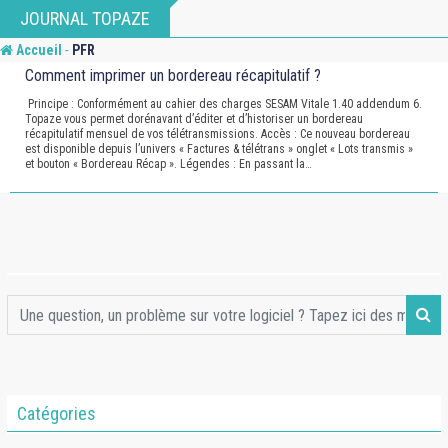
Skip
JOURNAL TOPAZE
to
-
Accueil
PFR
content
Comment imprimer un bordereau récapitulatif ?
Principe : Conformément au cahier des charges SESAM Vitale 1.40 addendum 6.
Topaze vous permet dorénavant d’éditer et d’historiser un bordereau
récapitulatif mensuel de vos télétransmissions. Accès : Ce nouveau bordereau
est disponible depuis l’univers « Factures & télétrans » onglet « Lots transmis »
et bouton « Bordereau Récap ». Légendes : En passant la…
Catégories