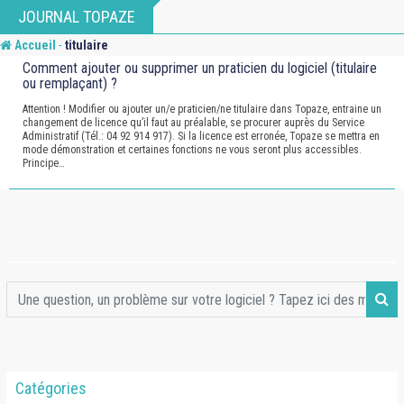
Skip
JOURNAL TOPAZE
to
-
Accueil
titulaire
content
Comment ajouter ou supprimer un praticien du logiciel (titulaire
ou remplaçant) ?
Attention ! Modifier ou ajouter un/e praticien/ne titulaire dans Topaze, entraine un
changement de licence qu’il faut au préalable, se procurer auprès du Service
Administratif (Tél.: 04 92 914 917). Si la licence est erronée, Topaze se mettra en
mode démonstration et certaines fonctions ne vous seront plus accessibles.
Principe…
Catégories