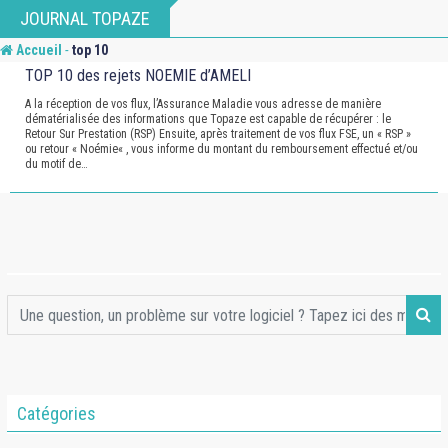
Skip
JOURNAL TOPAZE
to
-
Accueil
top 10
content
TOP 10 des rejets NOEMIE d’AMELI
A la réception de vos flux, l’Assurance Maladie vous adresse de manière
dématérialisée des informations que Topaze est capable de récupérer : le
Retour Sur Prestation (RSP) Ensuite, après traitement de vos flux FSE, un « RSP »
ou retour « Noémie« , vous informe du montant du remboursement effectué et/ou
du motif de…
Catégories