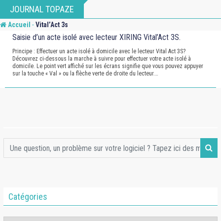
Skip
JOURNAL TOPAZE
to
-
Accueil
Vital’Act 3s
content
Saisie d’un acte isolé avec lecteur XIRING Vital’Act 3S.
Principe : Effectuer un acte isolé à domicile avec le lecteur Vital Act 3S?
Découvrez ci-dessous la marche à suivre pour effectuer votre acte isolé à
domicile. Le point vert affiché sur les écrans signifie que vous pouvez appuyer
sur la touche « Val » ou la flèche verte de droite du lecteur.…
Catégories